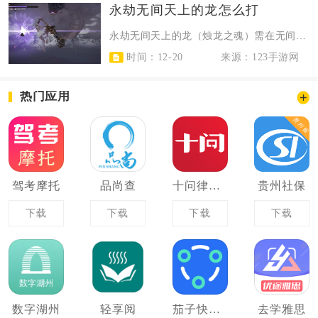
永劫无间天上的龙怎么打
永劫无间天上的龙（烛龙之魂）需在无间模式触发，吃鸡且全员存活后，靠精准振刀反...
时间：12-20
来源：123手游网
热门应用
驾考摩托
品尚查
十问律师咨询
贵州社保
下载
下载
下载
下载
数字湖州
轻享阅
茄子快传备份
去学雅思