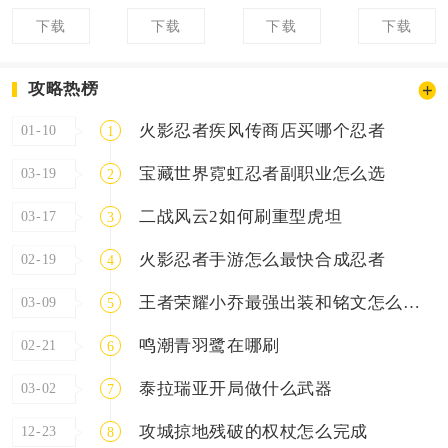
下载
下载
下载
下载
攻略热榜
火影忍者疾风传商店买哪个忍者
01-10
1
宝藏世界霓虹忍者副职业怎么选
03-19
2
二战风云2如何刷重型虎坦
03-17
3
火影忍者手游怎么最快合成忍者
02-19
4
王者荣耀小乔最强出装和铭文怎么搭配
03-09
5
鸣潮青羽鹭在哪刷
02-21
6
泰拉瑞亚开局做什么武器
03-02
7
攻城掠地残破的权杖怎么完成
12-23
8