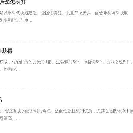
亚营垒怎么打
是城堡时代快速建造、控图锁资源、批量产龙骑兵，配合步兵与科技联
御和推进节奏...
么获得
获取，核心配方为月光弓1把、生命碎片5个、神圣锭5个、视域之魂5个
作为灾...
吗
眼中强度顶尖的雷系辅助角色，适配性强且机制优质，尤其在雷队体系中
很高。...