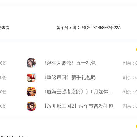
击查看
备案号：
粤ICP备2023145856号-22A
《浮生为卿歌》五一礼包
0份
剩余：
《重返帝国》新手礼包码
0份
剩余：
《航海王强者之路》》6月媒体礼包
0份
剩余：
【放开那三国2】端午节普发礼包
0份
剩余：