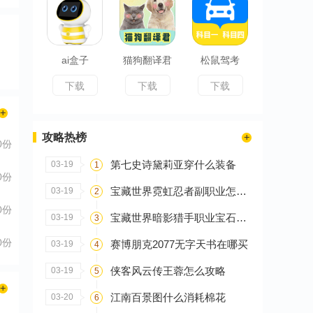
ai盒子
猫狗翻译君
松鼠驾考
下载
下载
下载
攻略热榜
0份
第七史诗黛莉亚穿什么装备
03-19
1
0份
宝藏世界霓虹忍者副职业怎么选
03-19
2
0份
宝藏世界暗影猎手职业宝石怎么搭配
03-19
3
0份
赛博朋克2077无字天书在哪买
03-19
4
侠客风云传王蓉怎么攻略
03-19
5
江南百景图什么消耗棉花
03-20
6