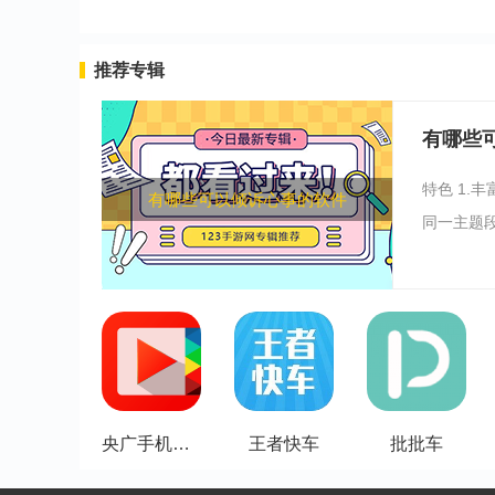
推荐专辑
有哪些
特色 1.
有哪些可以倾诉心事的软件
同一主题段
央广手机电视
王者快车
批批车