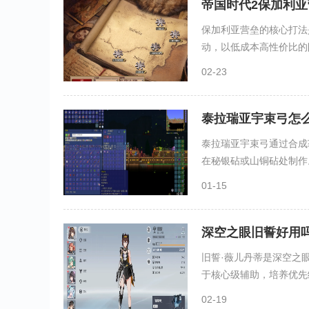
帝国时代2保加利
保加利亚营垒的核心打法
动，以低成本高性价比的防
02-23
泰拉瑞亚宇束弓怎
泰拉瑞亚宇束弓通过合成
在秘银砧或山铜砧处制作。
01-15
深空之眼旧誓好用
旧誓·薇儿丹蒂是深空之
于核心级辅助，培养优先级
02-19