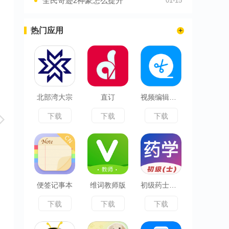
全民奇迹2神豪怎么提升
01-15
热门应用
北部湾大宗
直订
视频编辑精灵
下载
下载
下载
便签记事本
维词教师版
初级药士易题库
下载
下载
下载