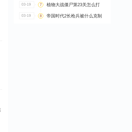
植物大战僵尸第23关怎么打
03-19
7
帝国时代2长枪兵被什么克制
03-19
8
，
属