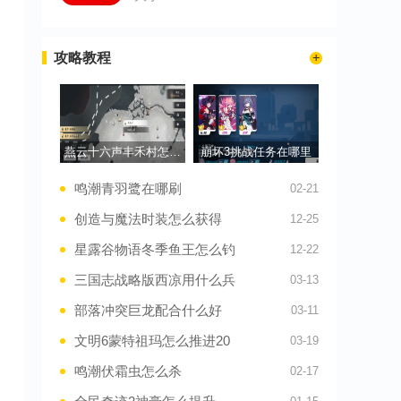
攻略教程
燕云十六声丰禾村怎么去
崩坏3挑战任务在哪里
鸣潮青羽鹭在哪刷
02-21
创造与魔法时装怎么获得
12-25
星露谷物语冬季鱼王怎么钓
12-22
三国志战略版西凉用什么兵
03-13
部落冲突巨龙配合什么好
03-11
文明6蒙特祖玛怎么推进20
03-19
鸣潮伏霜虫怎么杀
02-17