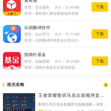
素材通
下载
类型：生活服务
大小：55.46MB
详情：素材通汇聚短视频创作全链条资源，面向自媒体博主、带货主播、剪辑爱好者打造一站...
出国翻译软件
下载
类型：办公学习
大小：97.51MB
详情：出国翻译软件整合出境出行全场景翻译需求，覆盖旅行、留学、跨境办事等场景，不用...
指南针基金
下载
类型：金融理财
大小：78.20MB
详情：指南针基金主打基金筛选、行情查看以及线上交易，整合完整的数据查询与风险分析模...
相关攻略
王者荣耀鲁班马克出装顺序是什么
鲁班七号主流出装顺序为急速战靴→末世→无尽战刃→破晓→纯净苍穹→名刀司命；马...