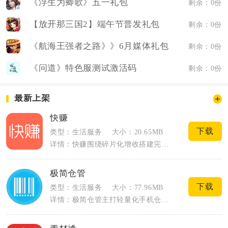
《浮生为卿歌》五一礼包
剩余：0份
【放开那三国2】端午节普发礼包
剩余：0份
《航海王强者之路》》6月媒体礼包
剩余：0份
《问道》特色服测试激活码
剩余：0份
最新上架
快赚
下载
类型：生活服务
大小：20.65MB
详情：快赚围绕碎片化增收搭建完整任务与兼职体系，面向学生、上班族、宝妈等群体开放增...
极简仓管
下载
类型：生活服务
大小：77.96MB
详情：极简仓管主打轻量化手机仓储管理，面向小店、小型加工厂、电商仓、线下批发商户打...