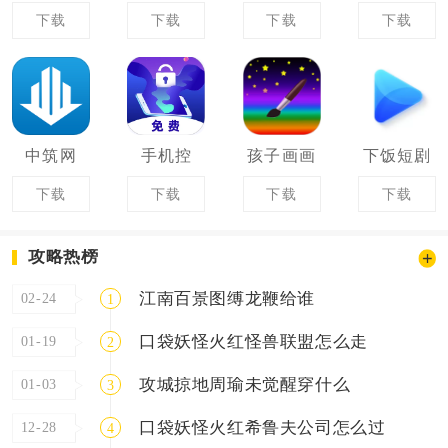
下载
下载
下载
下载
中筑网
手机控
孩子画画
下饭短剧
下载
下载
下载
下载
攻略热榜
江南百景图缚龙鞭给谁
02-24
1
口袋妖怪火红怪兽联盟怎么走
01-19
2
攻城掠地周瑜未觉醒穿什么
01-03
3
口袋妖怪火红希鲁夫公司怎么过
12-28
4