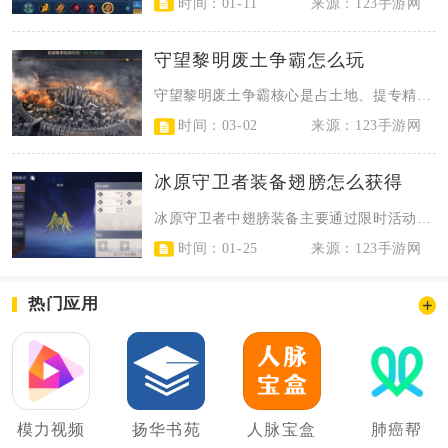
时间：01-11
来源：123手游网
守望黎明废土争霸怎么玩
守望黎明废土争霸核心是占土地、提专精、刷荣誉、联联盟，用资源循环与专精加点快...
时间：03-02
来源：123手游网
冰原守卫者装备翅膀怎么获得
冰原守卫者中翅膀装备主要通过限时活动、高难副本掉落、集市兑换与翅膀融合合成四...
时间：01-25
来源：123手游网
热门应用
模力视频
扬华书苑
人脉宝盒
肺癌帮