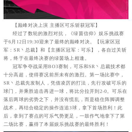
【巅峰对决上演 主播区可乐斩获冠军】
经过了数轮的激烈对抗，《绿茵信仰》娱乐挑战赛
于6月12日19:30迎来了最终的巅峰对决。【玩家区冠
军：SR丶总裁】和【主播区冠军：可乐】，各自过关斩
将，终于在最终决赛的绿茵场上相逢。
冠军争夺战采用BO3赛制，可乐和SR丶总裁技术都
十分高超，使得赛况前所未有的激烈。第一场比赛中，
SR丶总裁先发制人，凭借凌厉的打法，先行攻破可乐的
球门，并乘胜追击再进一球，将比分拉开到2-0。可乐在
落后两球的劣势之下，并没有慌乱，而是稳住阵脚调整
战术，再结合稳定的操作连追3球，拿下首场胜利！此
后，拿到了赛点的可乐气势更足，一鼓作气地拿下了第
二场比赛，赢得了本届娱乐挑战赛的最终胜利！