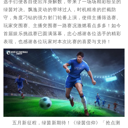
选手们便各自使出浑身解数，带来了一场场精彩纷呈的
绿茵对决。飘逸灵动的带球过人，时机精准的拦截防
守，角度刁钻的强力射门轮番上演，使得主播筛选赛、
玩家突围赛、主播突围赛一路赛况激燃看点多多！如今
首届娱乐挑战赛已圆满落幕，忠心感谢各位选手的精彩
表现，也感谢各位玩家对本次比赛的喜爱与支持！
五月新征程，绿茵新期待！《绿茵信仰》「抢点测