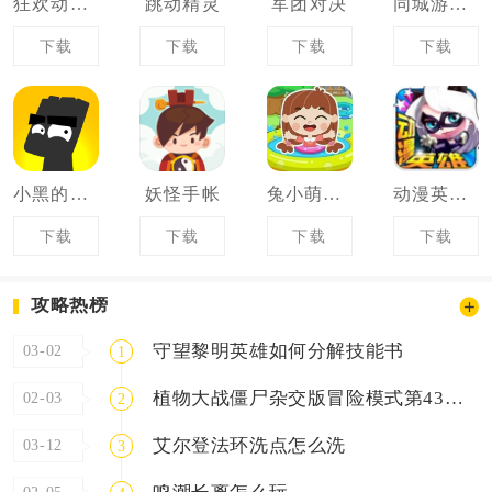
狂欢动物岛
跳动精灵
军团对决
同城游战机1942
下载
下载
下载
下载
小黑的宝藏2
妖怪手帐
兔小萌幼儿园
动漫英雄大作战
下载
下载
下载
下载
攻略热榜
守望黎明英雄如何分解技能书
03-02
1
植物大战僵尸杂交版冒险模式第43关怎么过关
02-03
2
艾尔登法环洗点怎么洗
03-12
3