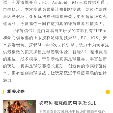
试」今夏激燃开启，PC、Android、iOS三端数据互通，
自由畅玩。本次测试为限量计费删档测试，两位传奇球
星闪亮登场，众多玩法福利惊喜来袭，更有超值狂欢充
值返利，今夏邀你一同在这拟真的绿茵世界尽情挥洒。
《绿茵信仰》是由网易自主研发的首款拥有FIFPro
和豪门俱乐部的正版授权足球竞技游戏，PC、iOS、安
卓多端畅玩。搭载Messiah次世代引擎，致力于为玩家提
供最极致的拟真操控足球游戏体验。智能AI，精准灵活
的跑位、战术模拟，带你亲临真实足球世界。丰富创新
的玩法，真实足球联赛模式复刻，创造你的专属绿茵传
奇。更有独创街球激战，让玩家沉浸于绿茵赛场的独特
魅力。
相关攻略
攻城掠地觉醒的周泰怎么用
觉醒周泰是攻城掠地中顶级前排肉搏核心，凭借不屈与潮汐之力双觉醒技能，具备极强...