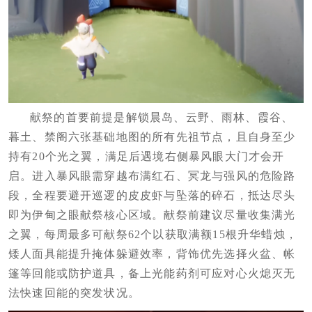
献祭的首要前提是解锁晨岛、云野、雨林、霞谷、
暮土、禁阁六张基础地图的所有先祖节点，且自身至少
持有20个光之翼，满足后遇境右侧暴风眼大门才会开
启。进入暴风眼需穿越布满红石、冥龙与强风的危险路
段，全程要避开巡逻的皮皮虾与坠落的碎石，抵达尽头
即为伊甸之眼献祭核心区域。献祭前建议尽量收集满光
之翼，每周最多可献祭62个以获取满额15根升华蜡烛，
矮人面具能提升掩体躲避效率，背饰优先选择火盆、帐
篷等回能或防护道具，备上光能药剂可应对心火熄灭无
法快速回能的突发状况。