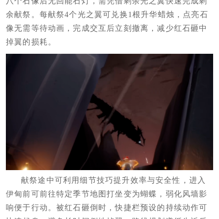
八个石像后无回能石灯，需凭借剩余光之翼快速完成剩
余献祭。每献祭4个光之翼可兑换1根升华蜡烛，点亮石
像无需等待动画，完成交互后立刻撤离，减少红石砸中
掉翼的损耗。
献祭途中可利用细节技巧提升效率与安全性，进入
伊甸前可前往特定季节地图打坐变为蝴蝶，弱化风墙影
响便于行动。被红石砸倒时，快捷栏预设的持续动作可