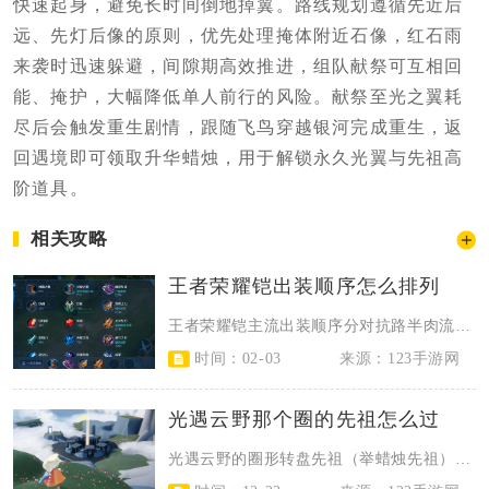
快速起身，避免长时间倒地掉翼。路线规划遵循先近后
远、先灯后像的原则，优先处理掩体附近石像，红石雨
来袭时迅速躲避，间隙期高效推进，组队献祭可互相回
能、掩护，大幅降低单人前行的风险。献祭至光之翼耗
尽后会触发重生剧情，跟随飞鸟穿越银河完成重生，返
回遇境即可领取升华蜡烛，用于解锁永久光翼与先祖高
阶道具。
相关攻略
王者荣耀铠出装顺序怎么排列
王者荣耀铠主流出装顺序分对抗路半肉流与打野爆发流，对抗路为抵抗之靴→暗影战斧...
时间：02-03
来源：123手游网
光遇云野那个圈的先祖怎么过
光遇云野的圈形转盘先祖（举蜡烛先祖），核心是集齐6位先祖解锁入口、8人同步点...