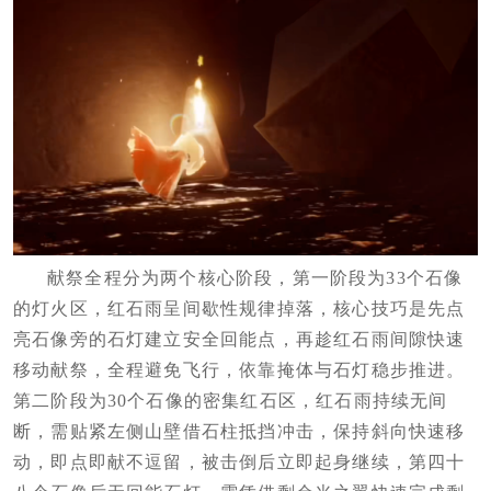
献祭全程分为两个核心阶段，第一阶段为33个石像
的灯火区，红石雨呈间歇性规律掉落，核心技巧是先点
亮石像旁的石灯建立安全回能点，再趁红石雨间隙快速
移动献祭，全程避免飞行，依靠掩体与石灯稳步推进。
第二阶段为30个石像的密集红石区，红石雨持续无间
断，需贴紧左侧山壁借石柱抵挡冲击，保持斜向快速移
动，即点即献不逗留，被击倒后立即起身继续，第四十