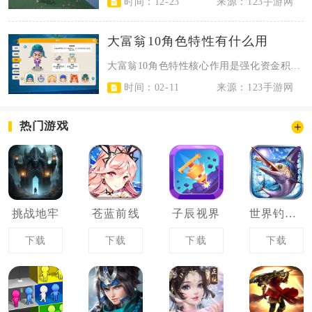
时间：12-23
来源：123手游网
大富翁10角色特性有什么用
大富翁10角色特性核心作用是强化资金积累、控场走位、干扰对手三大核心能力，直...
时间：02-11
来源：123手游网
热门游戏
挑战地牢
苍蓝前线
子辰视界
世界钓鱼之旅
下载
下载
下载
下载