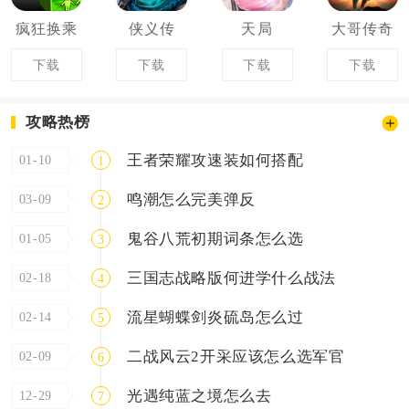
疯狂换乘
侠义传
天局
大哥传奇
下载
下载
下载
下载
攻略热榜
王者荣耀攻速装如何搭配
01-10
1
鸣潮怎么完美弹反
03-09
2
鬼谷八荒初期词条怎么选
01-05
3
三国志战略版何进学什么战法
02-18
4
流星蝴蝶剑炎硫岛怎么过
02-14
5
二战风云2开采应该怎么选军官
02-09
6
光遇纯蓝之境怎么去
12-29
7