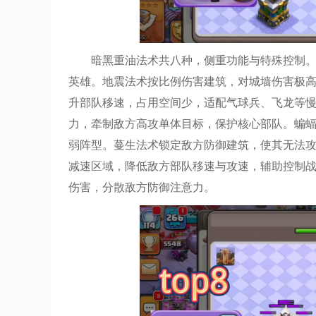
暗黑重油法术共八种，侧重功能与特殊控制
英雄。地震法术按比例伤害建筑，对城墙伤害极
升部队移速，占用空间少，适配气球兵、飞龙等
力，牵制敌方高攻单体目标，保护核心部队。蝙
弱阵型。蔓生法术锁定敌方防御建筑，使其无法
减速区域，降低敌方部队移速与攻速，辅助控制
伤害，分散敌方防御注意力。