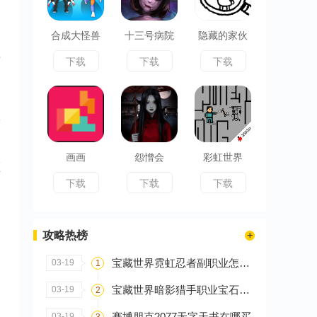
合成大怪兽
十三号病院
隐藏的家伙
与
下载
下载
下载
提
薄
造
画画
怨憎会
彩虹世界
额
下载
下载
下载
攻略热榜
宝藏世界霓虹忍者副职业怎么选
03-19
1
宝藏世界暗影猎手职业宝石怎么搭配
03-19
2
赛博朋克2077无字天书在哪买
03-19
3