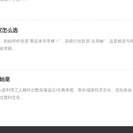
室怎么选
，初始评价首选"看起来非常棒！"，后续行动首选"去亲她"，这是推进与
求稳...
始皇
心是利用工人额外次数加速远古/古典奇观、靠长城滚经济文化、优先抢金
渡到文化...