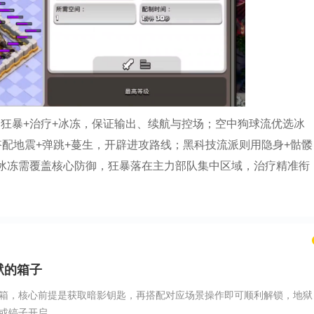
狂暴+治疗+冰冻，保证输出、续航与控场；空中狗球流优选冰
搭配地震+弹跳+蔓生，开辟进攻路线；黑科技流派则用隐身+骷髅
冰冻需覆盖核心防御，狂暴落在主力部队集中区域，治疗精准衔
狱的箱子
箱，核心前提是获取暗影钥匙，再搭配对应场景操作即可顺利解锁，地狱
镐子开启，...