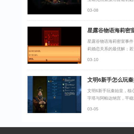
03-08
星露谷物语海莉密
星露谷物语海莉密室事件
莉婚恋关系的最优解；若追
03-10
文明6新手怎么玩秦
文明6新手玩秦始皇，核
字塔与阿帕达纳宫，平稳过
03-05