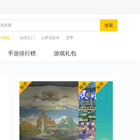
搜索
门搜索：
仙境之门
云梦伏妖录
星季
手游排行榜
游戏礼包
，