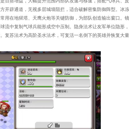
术是百搭增益，大幅提升范围内部队攻速与移速，搭配气球兵、
上方开辟通道，无视多层城墙阻拦，适合破解密集防御阵型。冰
，常用在地狱塔、天鹰火炮等关键防御，为部队创造输出窗口。
狗球流中复制气球兵能形成空中压制。隐身法术让友军单位隐形
术。复苏法术为高阶圣水法术，可复活一名倒下的英雄并恢复大