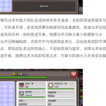
。毒药法术对敌方部队造成持续伤害并减速，克制部落城堡援军
高，可快速开墙，多道地震叠加能摧毁高血量建筑。急速法术仅
慢速高伤兵种，加快推进节奏。骷髅法术召唤大量小骷髅吸引火
蝠法术召唤蝙蝠群，克制空中与地面残血单位，适合收尾或防空
攻击，帮助部队直达阵型核心，不影响英雄与援军。冰障法术创
战场节奏。图腾法术为高阶暗黑法术，可吸引防御火力并承受高