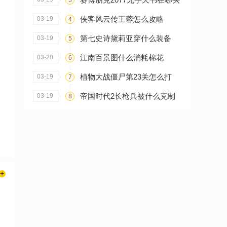
侠客风云传王蓉怎么攻略
03-19
4
第七史诗黛莉亚穿什么装备
03-19
5
江南百景图什么消耗棉花
03-20
6
植物大战僵尸第23关怎么打
03-19
7
帝国时代2长枪兵被什么克制
03-19
8