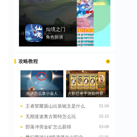
仙境之门
角色扮演
攻略教程
光遇怎么拿小金人
火影忍者手游如何获得秘卷
王者荣耀盾山出装铭文是什么
01-04
无期迷途奥古斯特怎么玩
02-15
伤
部落冲突金矿怎么获得
03-09