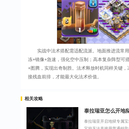
实战中法术搭配需适配流派。地面推进流常用
冻+镜像+急速，强化空中压制；高本复杂阵型可
+图腾，实现出奇制胜。法术释放时机同样关键，
接残血前排，才能最大化法术价值。
相关攻略
泰拉瑞亚怎么开地
泰拉瑞亚开启地狱专属宝
宝箱无法直接用普通钥匙或