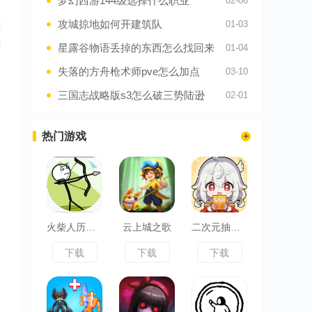
梦幻西游144级选择什么职业
02-06
皮
冻
攻城掠地如何开建筑队
01-03
镜
星露谷物语丢掉的东西怎么找回来
01-04
，
失落的方舟枪术师pve怎么加点
03-10
量
三国志战略版s3怎么破三势陆逊
02-01
热门游戏
火柴人历险记
云上城之歌
二次元抽卡爽
下载
下载
下载