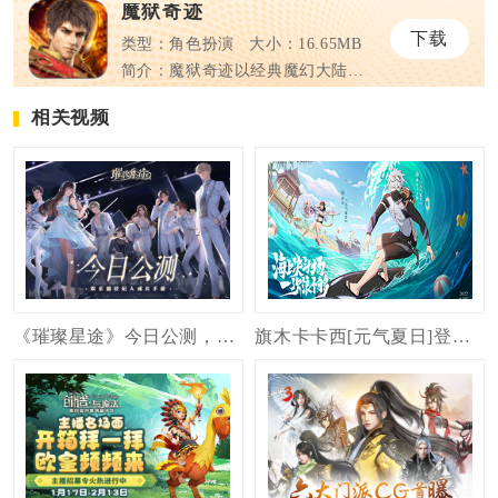
魔狱奇迹
下载
类型：角色扮演
大小：16.65MB
简介：魔狱奇迹以经典魔幻大陆为故事载体，复刻传统魔幻ARPG核心框架，围绕天使与魔...
相关视频
《璀璨星途》今日公测，星光与你共璀璨 视频一览
旗木卡卡西[元气夏日]登场，夏日忍者带你玩转蜈支洲岛