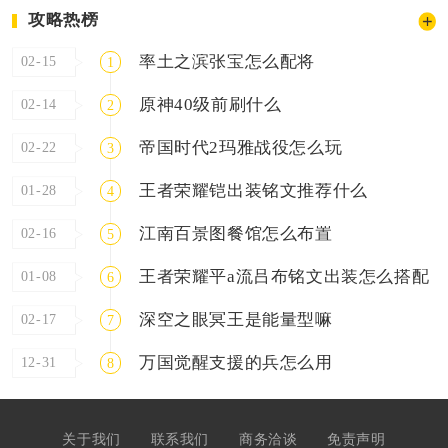
攻略热榜
率土之滨张宝怎么配将
02-15
1
原神40级前刷什么
02-14
2
帝国时代2玛雅战役怎么玩
02-22
3
王者荣耀铠出装铭文推荐什么
01-28
4
江南百景图餐馆怎么布置
02-16
5
王者荣耀平a流吕布铭文出装怎么搭配
01-08
6
深空之眼冥王是能量型嘛
02-17
7
万国觉醒支援的兵怎么用
12-31
8
关于我们
联系我们
商务洽谈
免责声明