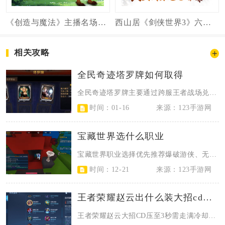
《创造与魔法》主播名场面！开箱拜一拜，欧皇频频来！
西山居《剑侠世界3》六大门派CG首曝
相关攻略
全民奇迹塔罗牌如何取得
全民奇迹塔罗牌主要通过跨服王者战场兑换、装备强化返利、商城购买及节日活动奖励...
时间：01-16
来源：123手游网
宝藏世界选什么职业
宝藏世界职业选择优先推荐爆破游侠、无头骑士与糖果野蛮人，兼顾开荒效率、生存能...
时间：12-21
来源：123手游网
王者荣耀赵云出什么装大招cd三秒
王者荣耀赵云大招CD压至3秒需走满冷却缩减出装，核心为贪婪之噬、冷静之靴、暗...