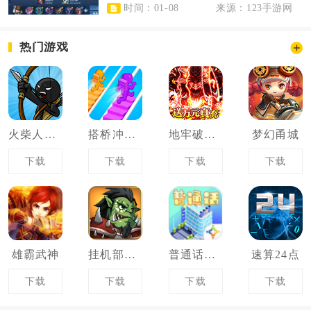
时间：01-08
来源：123手游网
热门游戏
火柴人战争遗产
搭桥冲冲冲
地牢破坏神
梦幻甬城
下载
下载
下载
下载
雄霸武神
挂机部落崛起
普通话小镇
速算24点
下载
下载
下载
下载