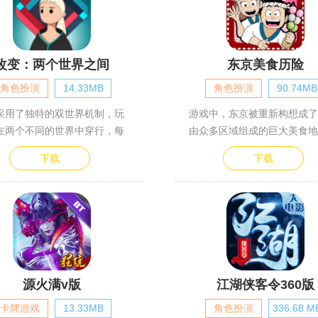
改变：两个世界之间
东京美食历险
角色扮演
14.33MB
角色扮演
90.74MB
采用了独特的双世界机制，玩
游戏中，东京被重新构想成了
在两个不同的世界中穿行，每
由众多区域组成的巨大美食地
下载
下载
源火满v版
江湖侠客令360版
卡牌游戏
13.33MB
角色扮演
336.68 M