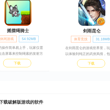
摇摆绳骑士
剑雨昆仑
休闲游戏
54.92MB
体育竞技
31.18MB
的操作简单易上手，玩家仅需
在剑雨昆仑的游戏世界里，玩
点击屏幕来控制绳索的发射方
以体验到纯正的武侠风情，包
下载
下载
以下载破解版游戏的软件